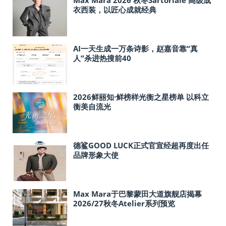
衣西装，以匠心成就经典
AI一天生成一万条诗影，赵嘉音靠“真
人”杀进热搜前40
2026鲜丽知·鲜榜样光衡之星榜单 以科立
衡美自流光
德鲨GOOD LUCK正式官宣经超再度出任
品牌形象大使
Max Mara于巴黎蒙田大道旗舰店揭幕
2026/27秋冬Atelier系列预览