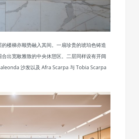
层的楼梯亦顺势融入其间。一扇珍贵的琥珀色铸造
围合出宽敞雅致的中央休憩区。二层同样设有开阔
nda 沙发以及 Afra Scarpa 与 Tobia Scarpa