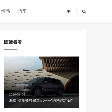
情感
汽车
随便看看
2026-08-04
海瑞·温斯顿典藏笔记——“琼格尔之钻”