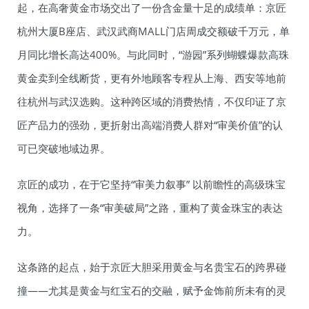
起，在高奢黄金市场交出了一份含金量十足的成绩单：京匠
杭州大厦B座店、武汉武商MALL门店周成交额破千万元，单
月同比增长高达400%。与此同时，“游园”系列蝴蝶爆款高珠
黄金卖到全线断货，更有外地顾客专程从上海、西安等地前
往杭州与武汉选购。这种跨区域的消费热情，不仅印证了京
匠产品力的强劲，更折射出高端消费人群对“审美价值”的认
可已突破地域边界。
京匠的成功，在于它坚持“审美力叙事” 以前瞻性的高级珠宝
视角，选择了一条“审美破局”之路，重构了黄金珠宝的表达
力。
这条路的起点，始于京匠大胆采用黄金与名贵宝石的跨界碰
撞——尤其是黄金与红宝石的交融，赋予金饰前所未有的灵