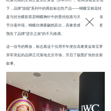
下，品牌“游园”系列中的两款标志性产品——蝴蝶宝相花转
盘与丝光蝶影双层蝴蝶胸针中的蕾丝纹路与天然宝石镶嵌细
节分毫毕现，蝴蝶仿佛要翩然跃出，高奢质感呼之欲出，更
预告了品牌“进京之旅”的不凡格调。
这一信号的释放，标志着这个仅用半年便在高奢黄金珠宝界
异军突起的品牌正式落地北京市场，开启了版图扩张的全新
叙事。