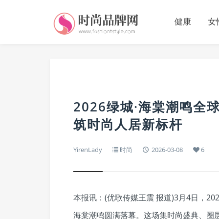
健康
女
2026绿城·海棠潮鸣
筑时尚人居新标杆
YirenLady
时尚
2026-03-08
6
本报讯：(优歌传媒王震 报道)3月4日，2
海棠潮鸣圆满落幕。这场集时尚盛典、圈