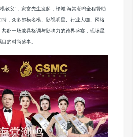
超模教父”丁家富先生发起，绿城·海棠潮鸣全程赞助
加持，众多超模名模、影视明星、行业大咖、网络
，共赴一场兼具格调与影响力的跨界盛宴，现场星
瞩目的时尚盛事。