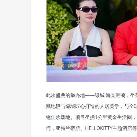
此次盛典的举办地——绿城·海棠潮鸣，
赋地段与绿城匠心打造的人居美学，与全
绝佳承载地。项目坐拥1公里黄金生活圈
伺，亚特兰蒂斯、HELLOKITTY主题