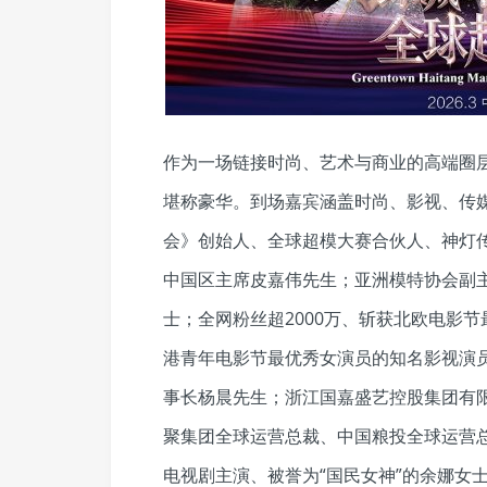
作为一场链接时尚、艺术与商业的高端圈
堪称豪华。到场嘉宾涵盖时尚、影视、传
会》创始人、全球超模大赛合伙人、神灯传
中国区主席皮嘉伟先生；亚洲模特协会副
士；全网粉丝超2000万、斩获北欧电影
港青年电影节最优秀女演员的知名影视演
事长杨晨先生；浙江国嘉盛艺控股集团有
聚集团全球运营总裁、中国粮投全球运营
电视剧主演、被誉为“国民女神”的余娜女