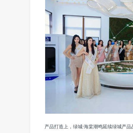
产品打造上，绿城·海棠潮鸣延续绿城产