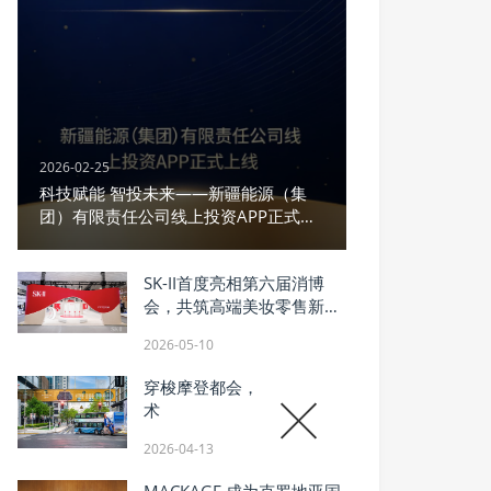
2026-02-25
科技赋能 智投未来——新疆能源（集
团）有限责任公司线上投资APP正式上
线
SK-II首度亮相第六届消博
会，共筑高端美妆零售新生
态
2026-05-10
穿梭摩登都会，诠释春日艺
术
2026-04-13
MACKAGE 成为克罗地亚国