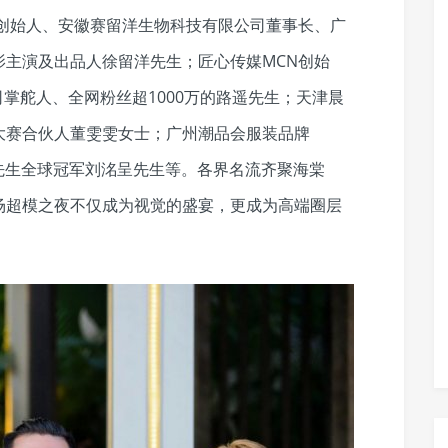
牌创始人、安徽赛留洋生物科技有限公司董事长、广
影主演及出品人徐留洋先生；匠心传媒MCN创始
司掌舵人、全网粉丝超1000万的路遥先生；天津晨
大赛合伙人董雯雯女士；广州潮品会服装品牌
先生全球冠军刘洺呈先生等。各界名流齐聚海棠
场超模之夜不仅成为视觉的盛宴，更成为高端圈层