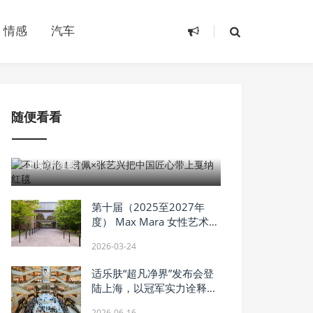
情感
汽车
随便看看
2026-05-13
不止惊艳！君佩×张艺兴把中国匠心带
上戛纳红毯
第十届（2025至2027年
度） Max Mara 女性艺术奖
五位入围艺术家名单揭晓
2026-03-24
适乐肤“超凡净界”发布会登
陆上海，以冠军实力诠释油
痘肌专业清洁
2026-06-16