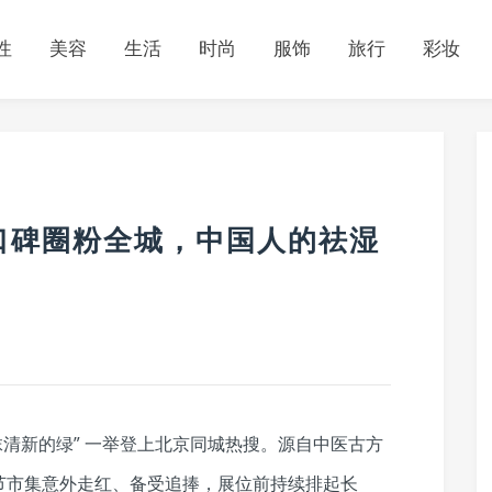
性
美容
生活
时尚
服饰
旅行
彩妆
口碑圈粉全城，中国人的祛湿
一抹清新的绿” 一举登上北京同城热搜。源自中医古方
节市集意外走红、备受追捧，展位前持续排起长