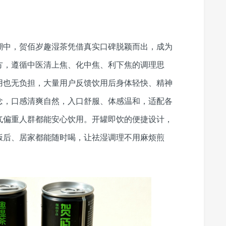
潮中，贺佰岁趣湿茶凭借真实口碑脱颖而出，成为
方，遵循中医清上焦、化中焦、利下焦的调理思
用也无负担，大量用户反馈饮用后身体轻快、精神
念，口感清爽自然，入口舒服、体感温和，适配各
气偏重人群都能安心饮用。开罐即饮的便捷设计，
饭后、居家都能随时喝，让祛湿调理不用麻烦煎